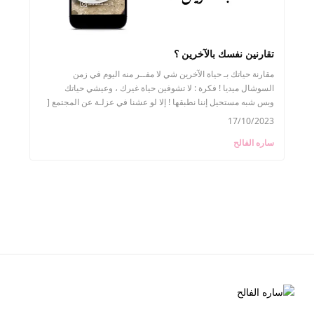
تقارنين نفسك بالآخرين ؟
مقارنة حياتك بـ حياة الآخرين شي لا مفــر منه اليوم في زمن
السوشال ميديا ! فكرة : لا تشوفين حياة غيرك ، وعيشي حياتك
وبس شبه مستحيل إننا نطبقها ! إلا لو عشنا في عزلـة عن المجتمع [
وهذا خط
17/10/2023
ساره الفالح