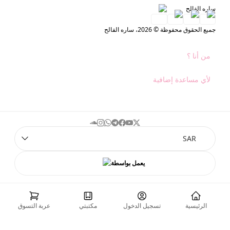
ساره الفالح
جميع الحقوق محفوظة © 2026، ساره الفالح
من أنا ؟
لأي مساعدة إضافية
soundcloud
instagram
whatsapp
telegram
facebook
youtube
twitter
SAR
يعمل بواسطة
الرئيسية
تسجيل الدخول
مكتبتي
عربة التسوق