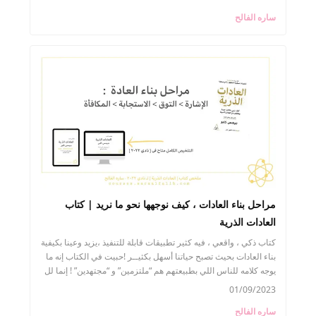
ساره الفالح
مراحل بناء العادات ، كيف نوجهها نحو ما نريد | كتاب
العادات الذرية
كتاب ذكي ، واقعي ، فيه كثير تطبيقات قابلة للتنفيذ ،يزيد وعينا بكيفية
بناء العادات بحيث تصبح حياتنا أسهل بكثيــر !حبيت في الكتاب إنه ما
يوجه كلامه للناس اللي بطبيعتهم هم “ملتزمين” و “مجتهدين” ! إنما لل
01/09/2023
ساره الفالح