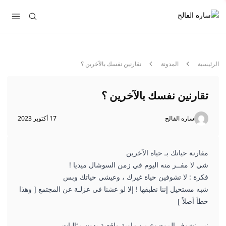
الرئيسية
المدونة
تقارنين نفسك بالآخرين ؟
تقارنين نفسك بالآخرين ؟
ساره الفالح
17 أكتوبر 2023
مقارنة حياتك بـ حياة الآخرين
شي لا مفــر منه اليوم في زمن السوشال ميديا !
فكرة : لا تشوفين حياة غيرك ، وعيشي حياتك وبس
شبه مستحيل إننا نطبقها ! إلا لو عشنا في عزلـة عن المجتمع [ وهذا
خطأ أصلاً ]
نبي نشوف الموضوع من زاوية واقعية بدون مثاليات