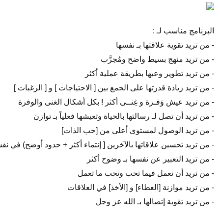
البرنامج مناسب لـ :
- من تريد تقوية علاقتها بـ نفسها
- من تريد منهج بسيط واضح ومُجرَّب
- من تريد تطوير وعيها بطريقة عملية أكثر
- من تريد زيادة قدرتها على الجمع بين [ الاحتياجات ] و [ الرغبات ]
- من تريد عيش وَفـرة و غِنــى أكثر ! بكل أشكال الغنى والوفرة
- من تريد أن تصل لـ رسالتها بالحياة وتعيشها فعلياً بـ توازن
- من تريد الوصول لمستوى أعلى من [حب الذات]
- من تريد تحسين علاقاتها بالآخرين [ إنتماء أكثر + حدود أوضح) في ن
- من تريد التعبير عن نفسها بـ وضوح أكثر
- من تريد أن تعمل فيما تحب وتحب ما تعمل
- من تريد موازنة [العطاء] و [الأخذ] في العلاقات
- من تريد تقوية إتصالها بـ الله عز وجل