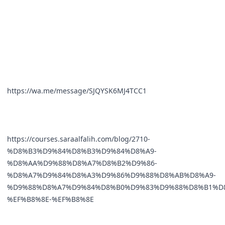
https://wa.me/message/SJQYSK6MJ4TCC1
https://courses.saraalfalih.com/blog/2710-
%D8%B3%D9%84%D8%B3%D9%84%D8%A9-
%D8%AA%D9%88%D8%A7%D8%B2%D9%86-
%D8%A7%D9%84%D8%A3%D9%86%D9%88%D8%AB%D8%A9-
%D9%88%D8%A7%D9%84%D8%B0%D9%83%D9%88%D8%B1%D
%EF%B8%8E-%EF%B8%8E