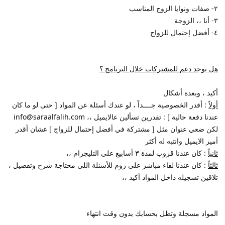
٢- صفات ونوايا الزوج المناسب
٣- أنا ،، الزوجة
٤- أفضل إحتمال للزواج
هل يوجد دعم للمشتركات خلال البرنامج ؟
أكيد ، وبعدة أشكال
أولاً
: أقدر الخصوصية جــــداً ، لو عندك أسئلة عن المواد [ حتى لو ما كان
عندنا دفعة حالية ] : تقدرين تسألين عالايميل ،،
info@saraalfalih.com
لكن ضعي عنوان مثل [ مشتركة في أفضل إحتمال للزواج ] عشان أقدر
أميز الايميل وانتبه له أكثر
ثانياً
: كان عندنا قروب لمدة ٣ أسابيع على التليجرام ،،
ثالثاً
: كان عندنا لقاء مباشر على زوم للأسئلة اللي محتاجة شرح وتفصيل ،
تلاقين تسجيله داخل المواد أكيد ،،
المواد مسجلة وتظل بحسابك بدون وقت انتهاء