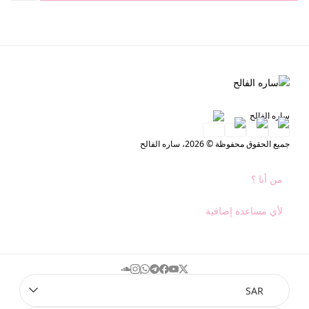
ساره الفالح
جميع الحقوق محفوظة © 2026، ساره الفالح
من أنا ؟
لأي مساعدة إضافية
soundcloud
instagram
whatsapp
telegram
facebook
youtube
twitter
SAR