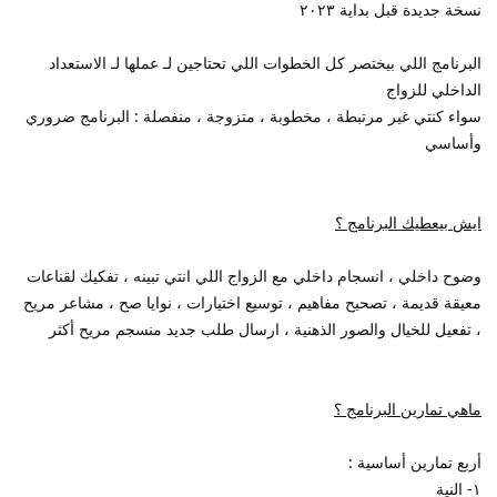
نسخة جديدة قبل بداية ٢٠٢٣
البرنامج اللي بيختصر كل الخطوات اللي تحتاجين لـ عملها لـ الاستعداد
الداخلي للزواج
سواء كنتي غير مرتبطة ، مخطوبة ، متزوجة ، منفصلة : البرنامج ضروري
وأساسي
ايش بيعطيك البرنامج ؟
وضوح داخلي ، انسجام داخلي مع الزواج اللي انتي تبينه ، تفكيك لقناعات
معيقة قديمة ، تصحيح مفاهيم ، توسيع اختيارات ، نوايا صح ، مشاعر مريح
، تفعيل للخيال والصور الذهنية ، ارسال طلب جديد منسجم مريح أكثر
ماهي تمارين البرنامج ؟
أربع تمارين أساسية :
١- النية